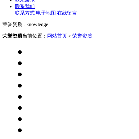
联系我们
联系方式
电子地图
在线留言
荣誉资质 - knowledge
荣誉资质
当前位置：
网站首页
>
荣誉资质